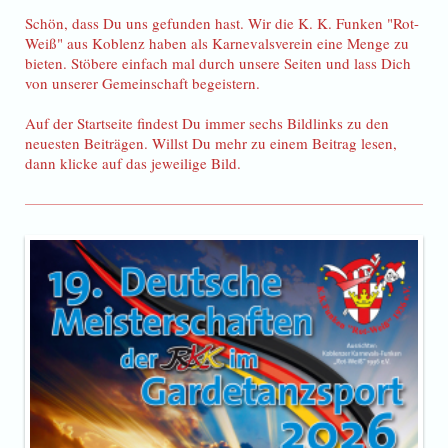
Schön, dass Du uns gefunden hast. Wir die K. K. Funken "Rot-
Weiß" aus Koblenz haben als Karnevalsverein eine Menge zu
bieten. Stöbere einfach mal durch unsere Seiten und lass Dich
von unserer Gemeinschaft begeistern.
Auf der Startseite findest Du immer sechs Bildlinks zu den
neuesten Beiträgen. Willst Du mehr zu einem Beitrag lesen,
dann klicke auf das jeweilige Bild.