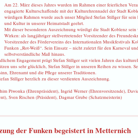
Am 22. März dieses Jahres wurden im Rahmen einer feierlichen Veran
engagierte Kulturschaffende mit der Kulturehrennadel der Stadt Kobl
würdigen Rahmen wurde auch unser Mitglied Stefan Stillger für sei
und Kultur in unserer Heimatstadt geehrt.
Mit dieser besonderen Auszeichnung würdigt die Stadt Koblenz sein 
Wirken: als langjähriger stellvertretender Vorsitzender des Freundesk
Vorsitzender des Fördervereins des Internationalen Musikfestivals Ko
Funken „Rot-Weiß“. Sein Einsatz – nicht zuletzt für den Karneval un
selbstverständliche Maß hinaus.
dlichem Engagement prägt Stefan Stillger seit vielen Jahren das kulture
tzen uns sehr glücklich, Stefan Stillger in unseren Reihen zu wissen. S
sinn, Ehrenamt und die Pflege unserer Traditionen.
tefan Stillger herzlich zu dieser verdienten Auszeichnung.
chim Piwonka (Ehrenpräsident), Ingrid Werner (Ehrenvorsitzende), Davi
nent), Sven Rischen (Präsident), Dagmar Grube (Schatzmeisterin)
tzung der Funken begeistert in Metternich