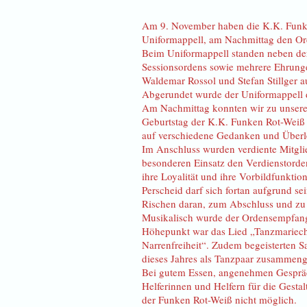
Am 9. November haben die K.K. Funke
Uniformappell, am Nachmittag den O
Beim Uniformappell standen neben der
Sessionsordens sowie mehrere Ehrunge
Waldemar Rossol und Stefan Stillger a
Abgerundet wurde der Uniformappell du
Am Nachmittag konnten wir zu unsere
Geburtstag der K.K. Funken Rot-Weiß a
auf verschiedene Gedanken und Überl
Im Anschluss wurden verdiente Mitgli
besonderen Einsatz den Verdienstorde
ihre Loyalität und ihre Vorbildfunkti
Perscheid darf sich fortan aufgrund 
Rischen daran, zum Abschluss und zu 
Musikalisch wurde der Ordensempfang 
Höhepunkt war das Lied „Tanzmarieche
Narrenfreiheit“. Zudem begeisterten S
dieses Jahres als Tanzpaar zusammen
Bei gutem Essen, angenehmen Gespräch
Helferinnen und Helfern für die Gesta
der Funken Rot-Weiß nicht möglich.