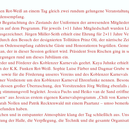
n Rot-Weiß an einem Tag gleich zwei rundum gelungene Veranstaltung
rdensempfang.
 Begutachtung des Zustands der Uniformen der anwesenden Mitglieder a
n auf dem Programm. Für jeweils 1×11 Jahre Mitgliedschaft wurden Lis
usgezeichnet. Jürgen Müller-Seith erhielt eine Ehrung für 2×11 Jahre Ve
rch den Besuch der designierten Tollitäten Prinz Oli, der närrische Ze
m Ordensempfang zahlreiche Gäste und Honoratioren begrüßen. Gemein
n, der in dieser Session gefeiert wird. Präsident Sven Rischen ging in
egungen rund um dieses Jubiläum ein.
eder und Förderer des Koblenzer Karnevals geehrt. Kaya Juhnke erhiel
n der K.K. Funken Rot-Weiß. Sophie Luise Färber und Dagmar Grube wu
on sowie für die Förderung unseres Vereins und des Koblenzer Karneval
seiner Verdienste um den Koblenzer Karneval Ehrenfunke nennen. Besond
dessen großer Überraschung, den Vorsitzenden Jörg Welling ebenfall
stimmungsvoll begleitet. Jessica Fuchs und Heiko van de Sand eröffne
n“ aus Jessicas erstem eigenen Karnevalsprogramm „Chili von Karneval
arah Nollen und Patrik Recktenwald mit einem Paartanz – umso bemerken
gefunden haben.
en und in entspannter Atmosphäre klang der Tag schließlich aus. Unse
ltung der Halle, die Verpflegung, die Technik und die gesamte Organis