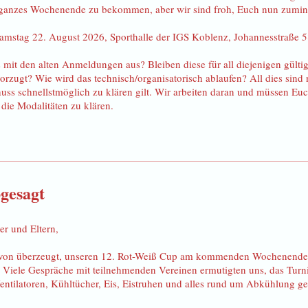
ein ganzes Wochenende zu bekommen, aber wir sind froh, Euch nun zumin
Samstag 22. August 2026, Sporthalle der IGS Koblenz, Johannesstraße 
s mit den alten Anmeldungen aus? Bleiben diese für all diejenigen gült
zugt? Wie wird das technisch/organisatorisch ablaufen? All dies sind 
ss schnellstmöglich zu klären gilt. Wir arbeiten daran und müssen Eu
die Modalitäten zu klären.
bgesagt
er und Eltern,
von überzeugt, unseren 12. Rot-Weiß Cup am kommenden Wochenende 
Viele Gespräche mit teilnehmenden Vereinen ermutigten uns, das Turnie
 Ventilatoren, Kühltücher, Eis, Eistruhen und alles rund um Abkühlung 