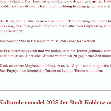
chmal verändert. Der Hausmeister schilderte die derzeitige Lage der Hal
oblenz/Mayen-Koblenz hat eine Empfehlung herausgegeben, die sich 
m der RKK, der Tanzturnierausschuss und die Turnierleitung zu einem
 uns einig, dass man gerade aufgrund dieser offiziellen Empfehlung ke
KK entschieden:
den Wochenende in Bassenheim muss leider abgesagt werden!
e Ersatztermine geprüft und wir hoffen, dass ein Termin gefunden werd
attfinden lassen. Über alles Weitere werden wir zu gegebener Zeit infor
Dank an unsere Mitglieder, die bis jetzt an der Organisation mitgewirkt h
Euer Engagement könnte das Turnier an keinem Termin stattfinden.
r Kulturehrennadel 2025 der Stadt Koblenz a