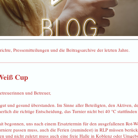
richte, Pressemitteilungen und die Beitragsarchive der letzten Jahre.
Weiß Cup
etreuerinnen und Betreuer,
ge gut und gesund überstanden. Im Sinne aller Beteiligten, den Aktiven
rlich die richtige Entscheidung, das Turnier nicht bei 40 °C stattfinden 
it begonnen, uns nach einem Ersatztermin für den ausgefallenen Rot-W
rniere passen muss, auch die Ferien (zumindest) in RLP müssen berück
en und nicht zuletzt muss auch eine freie Halle in Koblenz oder Umge