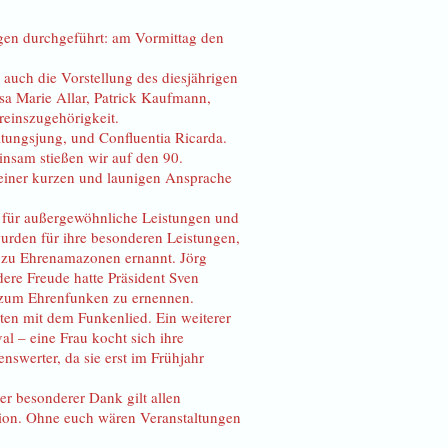
en durchgeführt: am Vormittag den
uch die Vorstellung des diesjährigen
a Marie Allar, Patrick Kaufmann,
reinszugehörigkeit.
itungsjung, und Confluentia Ricarda.
sam stießen wir auf den 90.
 seiner kurzen und launigen Ansprache
t für außergewöhnliche Leistungen und
rden für ihre besonderen Leistungen,
s zu Ehrenamazonen ernannt. Jörg
ere Freude hatte Präsident Sven
s zum Ehrenfunken zu ernennen.
ten mit dem Funkenlied. Ein weiterer
 – eine Frau kocht sich ihre
swerter, da sie erst im Frühjahr
r besonderer Dank gilt allen
ation. Ohne euch wären Veranstaltungen