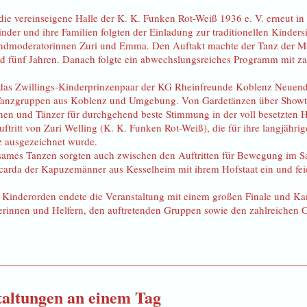
ie vereinseigene Halle der K. K. Funken Rot-Weiß 1936 e. V. erneut in
der und ihre Familien folgten der Einladung zur traditionellen Kinders
ndmoderatorinnen Zuri und Emma. Den Auftakt machte der Tanz der Mi
d fünf Jahren. Danach folgte ein abwechslungsreiches Programm mit za
 das Zwillings-Kinderprinzenpaar der KG Rheinfreunde Koblenz Neuend
e Tanzgruppen aus Koblenz und Umgebung. Von Gardetänzen über Showtä
nnen und Tänzer für durchgehend beste Stimmung in der voll besetzten H
tritt von Zuri Welling (K. K. Funken Rot-Weiß), die für ihre langjährig
 ausgezeichnet wurde.
ames Tanzen sorgten auch zwischen den Auftritten für Bewegung im Sa
Ricarda der Kapuzemänner aus Kesselheim mit ihrem Hofstaat ein und fe
n Kinderorden endete die Veranstaltung mit einem großen Finale und Ka
ferinnen und Helfern, den auftretenden Gruppen sowie den zahlreichen
taltungen an einem Tag